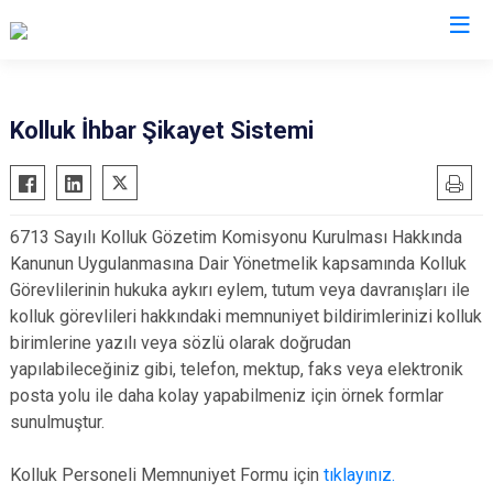
Trabzon
Kolluk İhbar Şikayet Sistemi
Akçaabat
Köprübaşı
Araklı
Maçka
6713 Sayılı Kolluk Gözetim Komisyonu Kurulması Hakkında
Arsin
Of
Kanunun Uygulanmasına Dair Yönetmelik kapsamında Kolluk
Beşikdüzü
Şalpazarı
Görevlilerinin hukuka aykırı eylem, tutum veya davranışları ile
Çarşıbaşı
Sürmene
kolluk görevlileri hakkındaki memnuniyet bildirimlerinizi kolluk
birimlerine yazılı veya sözlü olarak doğrudan
Çaykara
Tonya
yapılabileceğiniz gibi, telefon, mektup, faks veya elektronik
Dernekpazarı
Vakfıkebir
posta yolu ile daha kolay yapabilmeniz için örnek formlar
Düzköy
Yomra
sunulmuştur.
Hayrat
Ortahisar
Kolluk Personeli Memnuniyet Formu için
tıklayınız.