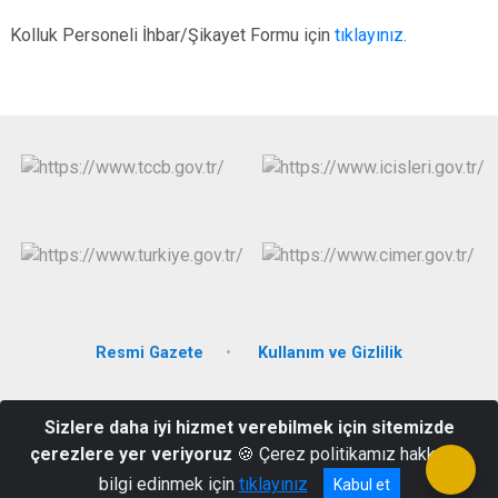
Kolluk Personeli İhbar/Şikayet Formu için
tıklayınız.
Resmi Gazete
Kullanım ve Gizlilik
Cumhuriyet Mahallesi Alparlan Türkeş Caddesi No:130 Hükümet
Sizlere daha iyi hizmet verebilmek için sitemizde
Konağı
çerezlere yer veriyoruz
🍪 Çerez politikamız hakkında
(462) 871 26 00
bilgi edinmek için
tıklayınız
Kabul et